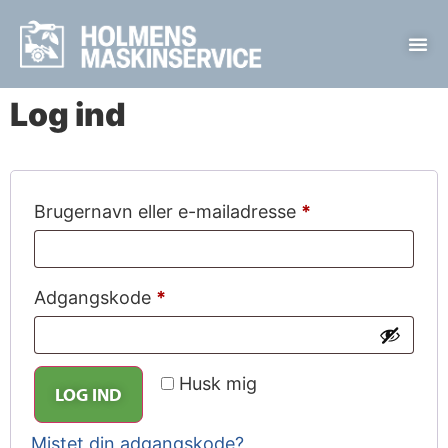
Log ind
Brugernavn eller e-mailadresse
*
Adgangskode
*
Husk mig
LOG IND
Mistet din adgangskode?