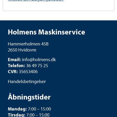
Holmens Maskinservice
Hammerholmen 45B
2650 Hvidovre
Email:
info@holmens.dk
Telefon:
36 49 75 25
CVR:
35653406
Handelsbetingelser
Åbningstider
Mandag:
7:00 – 15:00
Tirsdag:
7:00 – 15:00